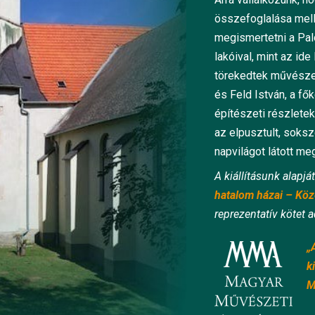
összefoglalása mell
megismertetni a Pal
lakóival, mint az id
törekedtek művészet
és Feld István, a fő
építészeti részletek
az elpusztult, soks
napvilágot látott me
A kiállításunk alapját
hatalom házai – Kö
reprezentatív kötet a
„
k
M