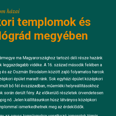
lom házai
ori templomok és
Nógrád megyében
vármegye ma Magyarországhoz tartozó déli része hazánk
 leggazdagabb vidéke. A 16. század második felében a
g és az Oszmán Birodalom között zajló folyamatos harcok
épkori épület maradt ránk. Sok egyházi épület középkori
lmúlt bő fél évszázadban, műemléki helyreállításokhoz
k során derült fény. Az előkerülő részletek örvendetesen
pig nő. Jelen kiállításunkon húsz látványos középkori
templommal ismerkedhetnek meg az érdeklődők.
hogy az egyes templomokra vonatkozó ismeretek tömör