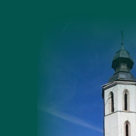
emplom
emplom
i-puszta
i-puszta