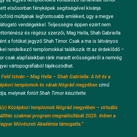
ett elsősorban fényképek segítségével kívánja
ócföld múltjának legfontosabb emlékeit, úgy a megye
e látogató vendégekkel. Teljességre éppen ezért nem
történész és régész szerzői, Mag Hella, Shah Gabriella
ként a fotókat jegyző Shah Timor. Csak a ma is látványos
kel rendelkező templomokkal találkozik itt az érdeklődő –
zor csak alapfalaikban ránk maradt erősségekről a nemrég
gyei vártopográfiából tájékozódhat.
Feld István – Mag Hella – Shah Gabriella: A hit és a
zépkori templomok és várak Nógrád megyében
című
dja, melynek fotóit Shah Timor készítette.
A(z) Középkori templomok Nógrád megyében – virtuális
iállítás szakmai program megvalósítását 2020. évben a
agyar Művészeti Akadémia támogatta.”