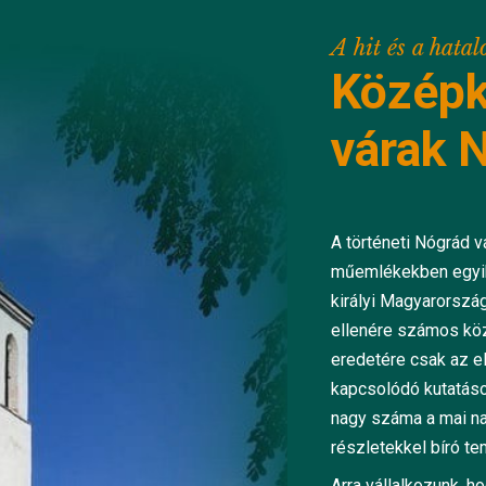
A hit és a hata
Középk
várak 
A történeti Nógrád 
műemlékekben egyik
királyi Magyarorszá
ellenére számos köz
eredetére csak az e
kapcsolódó kutatáso
nagy száma a mai na
részletekkel bíró 
Arra vállalkozunk, 