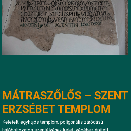
MÁTRASZŐLŐS – SZENT
ERZSÉBET TEMPLOM
Keletelt, egyhajós templom, poligonális záródású
hálóboltozatos szentélyének keleti végéhez épített