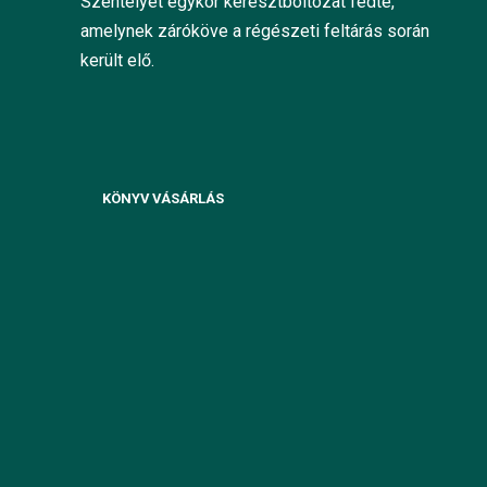
Szentélyét egykor keresztboltozat fedte,
amelynek záróköve a régészeti feltárás során
került elő.
KÖNYV VÁSÁRLÁS