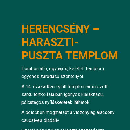
HERENCSÉNY –
HARASZTI-
PUSZTA TEMPLOM
Dombon álló, egyhajós, keletelt templom,
egyenes záródású szentéllyel.
A 14. században épült templom armírozott
sarkú törtkő falaiban igényes kialakítású,
pálcatagos nyíláskeretek láthatók.
A belsőben megmaradt a viszonylag alacsony
csúcsíves diadalív.