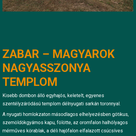
ZABAR – MAGYAROK
NAGYASSZONYA
TEMPLOM
Kisebb dombon álló egyhajós, keletelt, egyenes
szentélyzáródású templom délnyugati sarkán toronnyal.
A nyugati homlokzaton másodlagos elhelyezésben gótikus,
szemöldökgyámos kapu, fölötte, az oromfalon halhólyagos
mérműves körablak, a déli hajófalon elfalazott csúcsíves